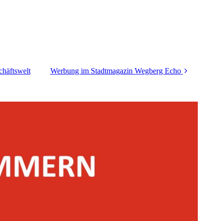
chäftswelt
Werbung im Stadtmagazin Wegberg Echo
Mediadaten für
regionale Anzeigen
Flyerverteilung in
Wegberg und
Erkelenz
Anzeigen- und
Redaktionsschluss
Ausgaben Wegberg
Echo
Sonderausgaben
Wegberg Echo